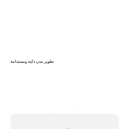
تطوير مدن ذكية ومستدامة
اكتشف إمكانيات لا حدود لها
مجموعة متنوعة من الفرص والتكنولوجيا المبتكرة في انتظار عملك